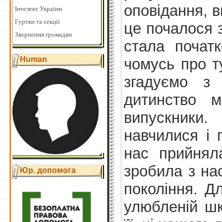
оповідання, в
Інтелект України
Гуртки та секції
це почалося з
Звернення громадян
стала почат
Human
чомусь про т
згадуємо з
дитинство 
випускники
навчилися і 
нас прийнял
зробила з на
Юр. допомога
покоління. Дл
улюбленій шк