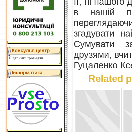
її, ні нашого
в нашій па
переглядаюч
згадувати на
Сумувати з
Консульт. центр
друзями, вчи
Підтримка громадян
Гуцаленко Ксе
Інформатика
Related p