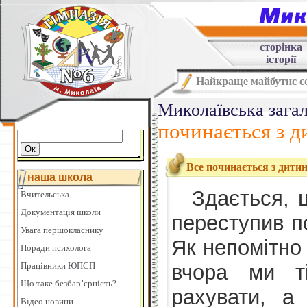
сторінка
історії
Найкраще майбутнє со
Миколаївська загал
починається з 
Все починається з дит
наша школа
Здається, 
Вчительська
Документація школи
переступив п
Увага першокласнику
Як непомітно
Поради психолога
Працівники ЮПСП
вчора ми ті
Що таке безбар’єрність?
рахувати, а
Відео новини