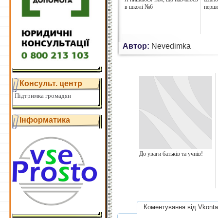
в школі №6
першо
Автор:
Nevedimka
Консульт. центр
Підтримка громадян
Інформатика
До уваги батьків та учнів!
Коментування від Vkonta