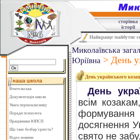
сторінка
історії
Найкраще майбутнє со
Миколаївська загал
>
День у
Юріївна
День українського коза
наша школа
День укра
Вчительська
Документація школи
всім козакам
Увага першокласнику
формування
Поради психолога
Працівники ЮПСП
досягнення У
Що таке безбар’єрність?
свято не забу
Відео новини