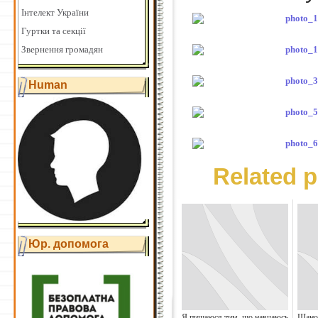
Інтелект України
Гуртки та секції
Звернення громадян
Human
Related p
Юр. допомога
Я пишаюся тим, що навчаюсь
Шанов