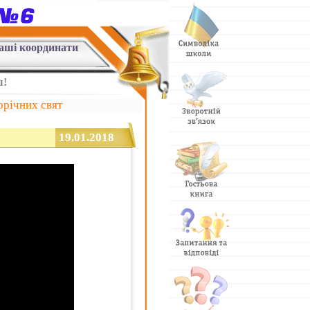
аші координати
ш!
орічних свят
19.01.2018