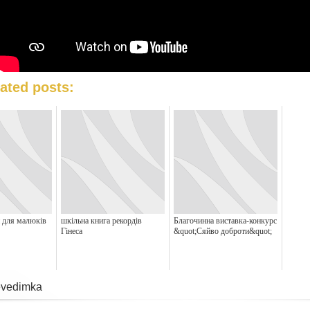
ated posts:
и для малюків
шкільна книга рекордів
Благочинна виставка-конкурс
Гінеса
&quot;Сяйво доброти&quot;
vedimka