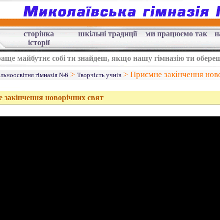
сторінка
шкільні традиції
ми працюємо так
н
історії
аще майбутнє собі ти знайдеш, якщо нашу гімназію ти обере
>
>
Приємне закінчення нов
альноосвітня гімназія №6
Творчість учнів
 закінчення новорічних свят