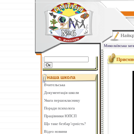
Найкр
Миколаївська заг
Приємне
наша школа
Вчительська
Документація школи
Увага першокласнику
Поради психолога
Працівники ЮПСП
Що таке безбар’єрність?
Відео новини