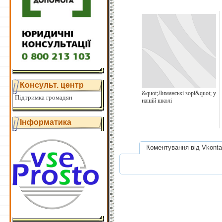
Консульт. центр
&quot;Лиманські зорі&quot; у
Підтримка громадян
нашій школі
Інформатика
Коментування від Vkonta