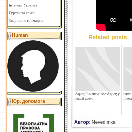
Інтелект України
Гуртки та секції
Звернення громадян
Human
Related posts:
&quot;Лиманські зорі&quot; у
шкіль
нашій школі
Гінес
Юр. допомога
Автор:
Nevedimka