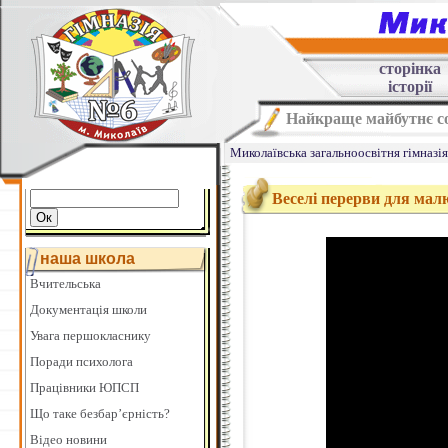
сторінка
історії
Найкраще майбутнє со
Миколаївська загальноосвітня гімназі
Веселі перерви для мал
наша школа
Вчительська
Документація школи
Увага першокласнику
Поради психолога
Працівники ЮПСП
Що таке безбар’єрність?
Відео новини