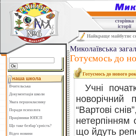
сторінка
історії
Найкраще майбутнє со
Миколаївська загал
Готуємось до н
Готуємось до нового ро
наша школа
Учні почат
Вчительська
Документація школи
новорічний 
Увага першокласнику
“Вартові снів
Поради психолога
Працівники ЮПСП
нетерпінням 
Що таке безбар’єрність?
що йдуть репе
Відео новини