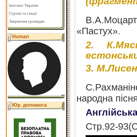
(фрагмент
Інтелект України
Гуртки та секції
В.А.Моцарт,
Звернення громадян
«Пастух».
Human
К.Мя
естонськи
М.Лисен
С.Рахманіно
народна пісн
Юр. допомога
Англійськ
Стр.92-93(С