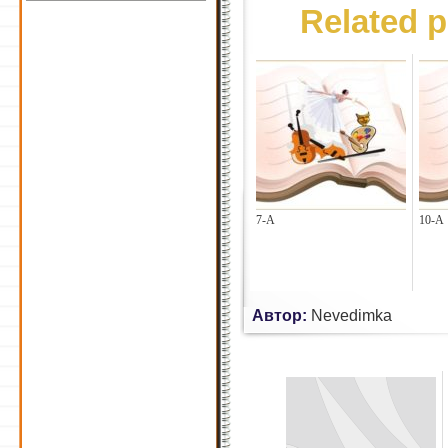
Related p
7-А
10-А
Автор:
Nevedimka