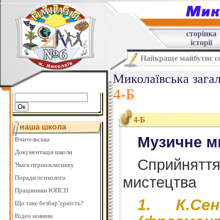
сторінка
історії
Найкраще майбутнє со
Миколаївська загал
4-Б
4-Б
наша школа
Музичне м
Вчительська
Документація школи
Сприйняття
Увага першокласнику
Поради психолога
мистецтва
Працівники ЮПСП
К.Се
Що таке безбар’єрність?
Відео новини