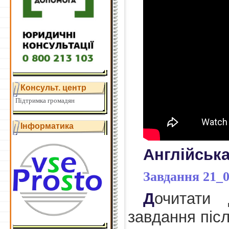
Консульт. центр
Підтримка громадян
Інформатика
Англійськ
Завдання 21_
Д
очитати 
завдання післ