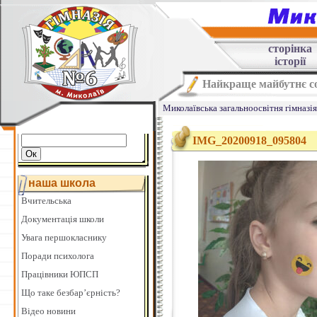
сторінка
історії
Найкраще майбутнє со
Миколаївська загальноосвітня гімназі
IMG_20200918_095804
наша школа
Вчительська
Документація школи
Увага першокласнику
Поради психолога
Працівники ЮПСП
Що таке безбар’єрність?
Відео новини