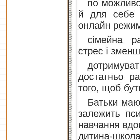
по можливо
й для себе 
онлайн режим
сімейна р
стрес і зменш
дотримув
достатньо р
того, щоб бут
Батьки маю
залежить пси
навчання вдо
дитина-школ