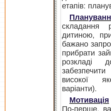
етапів: плану
Плануван
складання 
дитиною, пр
бажано запроп
прибрати зай
розкладі д
забезпечити 
високої як
варіанти).
Мотивація
По-перше, ва