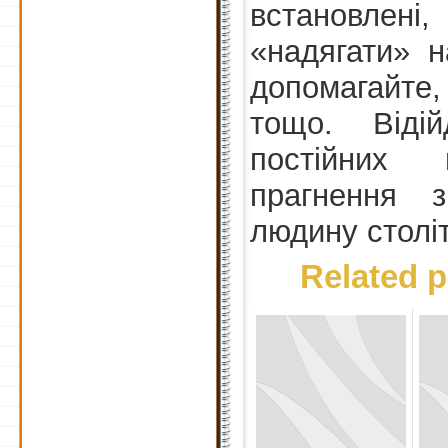
встановлені,
«надягати» н
допомагайте
тощо. Відій
постійних 
прагнення 
людину століт
Related p