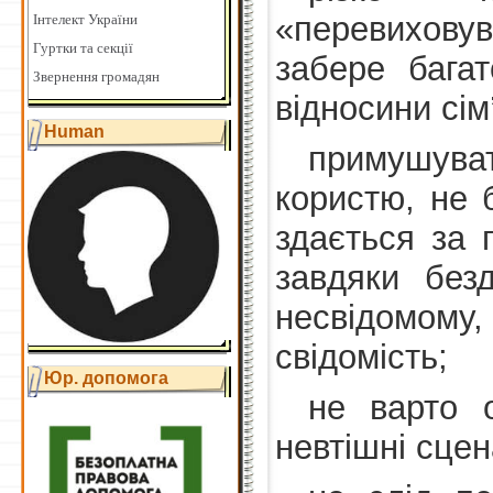
«перевихову
Інтелект України
Гуртки та секції
забере багат
Звернення громадян
відносини сім’
Human
примушува
користю, не 
здається за 
завдяки безд
несвідомому
свідомість;
Юр. допомога
не варто о
невтішні сцен