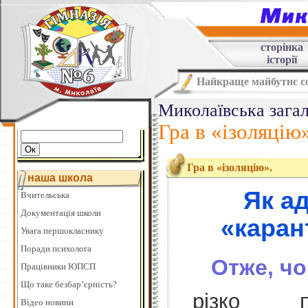
сторінка
історії
Найкраще майбутнє со
Миколаївська загал
Гра в «ізоляцію
Гра в «ізоляцію».
наша школа
Як а
Вчительська
Документація школи
«каран
Увага першокласнику
Поради психолога
Отже, чо
Працівники ЮПСП
Що таке безбар’єрність?
різко п
Відео новини