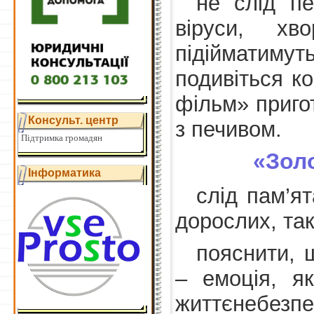
не слід пе
віруси, хв
підійматимут
подивіться ко
фільм» приго
Консульт. центр
з печивом.
Підтримка громадян
«Золо
Інформатика
слід пам’ят
дорослих, так
пояснити, 
– емоція, я
життєнебезп