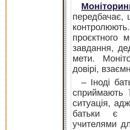
Моніторин
передбачає, щ
контролюють
проєктного м
завдання, де
мети. Моніт
довірі, взаємн
– Іноді ба
сприймають 
ситуація, ад
батьки є н
учителями дл