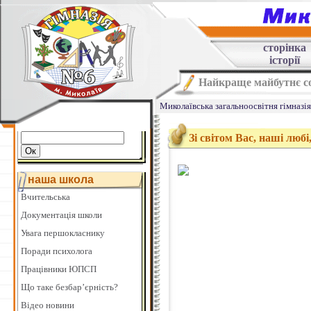
сторінка
історії
Найкраще майбутнє со
Миколаївська загальноосвітня гімназі
Зі світом Вас, наші любі,
наша школа
Вчительська
Документація школи
Увага першокласнику
Поради психолога
Працівники ЮПСП
Що таке безбар’єрність?
Відео новини