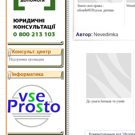
Знати свої права -
Wonde
обов&#039;язок дитини
Автор:
Nevedimka
Консульт. центр
Підтримка громадян
Інформатика
До уваги батьків та учнів
Коментування від Vkonta